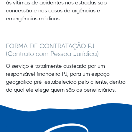
às vítimas de acidentes nas estradas sob
concessão e nos casos de urgências e
emergências médicas.
CENTRAL DE RELACIONAMENTO COM O CLIENTE
TELEFONE DE EMERGÊNCIA
MT
BA
(71) 3180-2000
4020-2572
(71) 3450-8888
3003-3060
FORMA DE CONTRATAÇÃO PJ
(Contrato com Pessoa Jurídica)
(71) 2202-8888
(75) 3199-5443
MA
4020-8088
3003-1003
O serviço é totalmente custeado por um
4020-3215
3003-3060
responsável financeiro PJ, para um espaço
MT
geográfico pré-estabelecido pelo cliente, dentro
SE
4042-5084
4020-2571
3003-3010
do qual ele elege quem são os beneficiários.
4020-2572
3003-3060
MA
BA
3197-5943
4020-3233
3003-1002
(71) 2202-8686
4020-4047
0800-284-3851
4020-8666
3003-3060