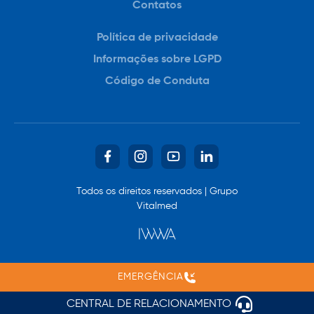
Contatos
Política de privacidade
Informações sobre LGPD
Código de Conduta
VIVI – Canal de Vendas
Todos os direitos reservados | Grupo
Fale com um dos nossos consultores
Vitalmed
Central de Relacionamento com
o Cliente
Assuntos financeiros, suporte e
outros serviços
EMERGÊNCIA
Precisa de atendimento
CENTRAL DE RELACIONAMENTO