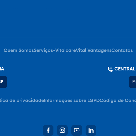
Quem Somos
Serviços
Vitalcare
Vital Vantagens
Contatos
IA
CENTRAL
SP
M
ítica de privacidade
Informações sobre LGPD
Código de Con