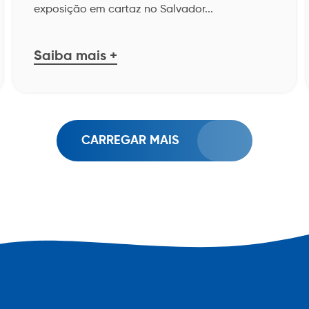
exposição em cartaz no Salvador...
(71) 2202-8686
4020-4047
4020-8666
3003-3060
SE
3142-6030
4020-2571
3003-3010
Saiba mais +
SP
3404-6411
3404-6404
SP
0800-013-2299
0800-778-8770
CARREGAR MAIS