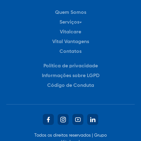
Quem Somos
Serviços
Vitalcare
Para Você
Vital Vantagens
Para sua Empresa
Contatos
Política de privacidade
Informações sobre LGPD
Código de Conduta
VIVI – Canal de Vendas
Todos os direitos reservados | Grupo
Fale com um dos nossos consultores