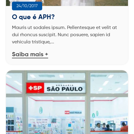
24/10/2017
O que é APH?
Mauris ut sodales ipsum. Pellentesque et velit at
dui rhoncus suscipit. Nunc posuere, sapien id
vehicula tristique,...
Saiba mais +
CENTRAL DE RELACIONAMENTO COM O CLIENTE
TELEFONE DE EMERGÊNCIA
MT
BA
(71) 3180-2000
4020-2572
(71) 3450-8888
3003-3060