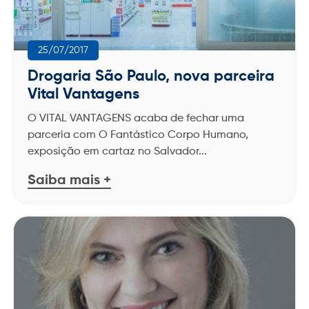
(71) 2202-8888
(75) 3199-5443
MA
4020-8088
3003-1003
25/07/2017
4020-3215
3003-3060
Drogaria São Paulo, nova parceira
MT
Vital Vantagens
SE
4042-5084
4020-2571
3003-3010
4020-2572
3003-3060
O VITAL VANTAGENS acaba de fechar uma
parceria com O Fantástico Corpo Humano,
MA
BA
exposição em cartaz no Salvador...
3197-5943
4020-3233
3003-1002
(71) 2202-8686
4020-4047
Saiba mais +
0800-284-3851
4020-8666
3003-3060
SE
SP
3142-6030
4020-2571
3003-3010
3404-6411
3404-6404
SP
0800-013-2299
0800-778-8770