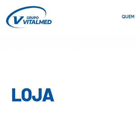
QUEM
LOJA