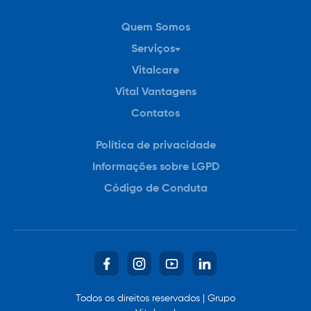
Quem Somos
Serviços
Vitalcare
Para Você
Vital Vantagens
Para sua Empresa
Contatos
Política de privacidade
Informações sobre LGPD
Código de Conduta
VIVI – Canal de Vendas
Todos os direitos reservados | Grupo
Fale com um dos nossos consultores