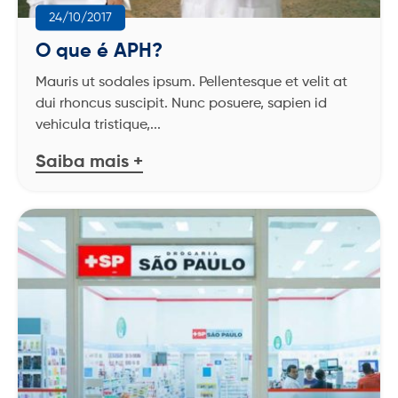
24/10/2017
O que é APH?
Mauris ut sodales ipsum. Pellentesque et velit at
dui rhoncus suscipit. Nunc posuere, sapien id
vehicula tristique,...
Saiba mais +
CENTRAL DE RELACIONAMENTO COM O CLIENTE
TELEFONE DE EMERGÊNCIA
MT
BA
(71) 3180-2000
4020-2572
(71) 3450-8888
3003-3060