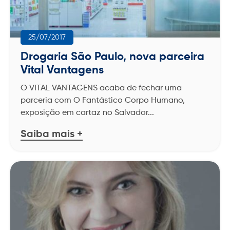
(71) 2202-8888
(75) 3199-5443
MA
4020-8088
3003-1003
25/07/2017
4020-3215
3003-3060
Drogaria São Paulo, nova parceira
MT
Vital Vantagens
SE
4042-5084
4020-2571
3003-3010
4020-2572
3003-3060
O VITAL VANTAGENS acaba de fechar uma
parceria com O Fantástico Corpo Humano,
MA
BA
exposição em cartaz no Salvador...
3197-5943
4020-3233
3003-1002
(71) 2202-8686
4020-4047
Saiba mais +
0800-284-3851
4020-8666
3003-3060
SE
SP
3142-6030
4020-2571
3003-3010
3404-6411
3404-6404
SP
0800-013-2299
0800-778-8770